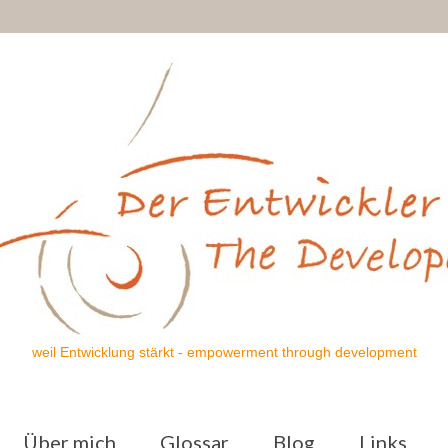
weil Entwicklung stärkt - empowerment through development
Über mich
Glossar
Blog
Links