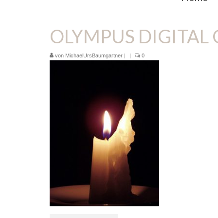
OLYMPUS DIGITAL
von
MichaelUrsBaumgartner
|
|
0