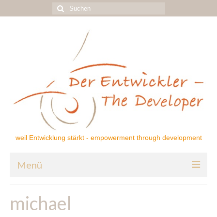
Suchen
nach:
weil Entwicklung stärkt - empowerment through development
Menü
Home
michael
Über mich