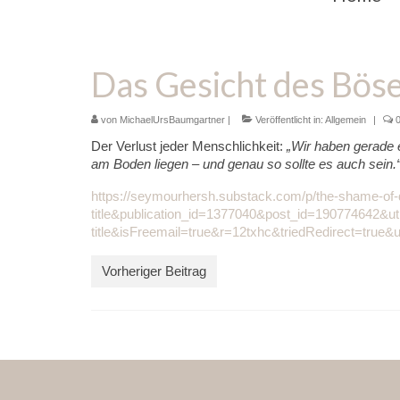
Das Gesicht des Böse
von
MichaelUrsBaumgartner
|
Veröffentlicht in:
Allgemein
|
Der Verlust jeder Menschlichkeit:
„Wir haben gerade 
am Boden liegen – und genau so sollte es auch sein.
https://seymourhersh.substack.com/p/the-shame-of
title&publication_id=1377040&post_id=190774642&
title&isFreemail=true&r=12txhc&triedRedirect=tru
Vorheriger Beitrag