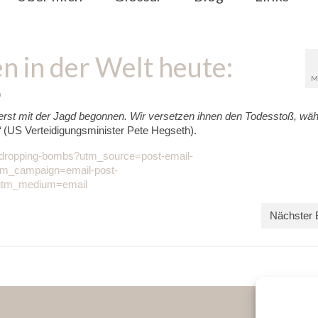
n in der Welt heute:
M
0
erst mit der Jagd begonnen. Wir versetzen ihnen den Todesstoß, wäh
“
(US Verteidigungsminister Pete Hegseth).
-dropping-bombs?utm_source=post-email-
utm_campaign=email-post-
e&utm_medium=email
Nächster 