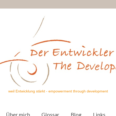
weil Entwicklung stärkt - empowerment through development
Über mich
Glossar
Blog
Links