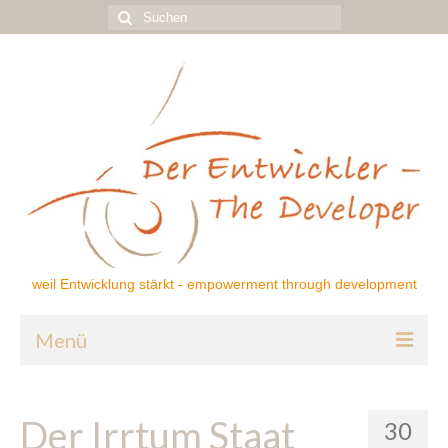
Suchen
nach:
weil Entwicklung stärkt - empowerment through development
Menü
Home
Der Irrtum Staat
30
Über mich