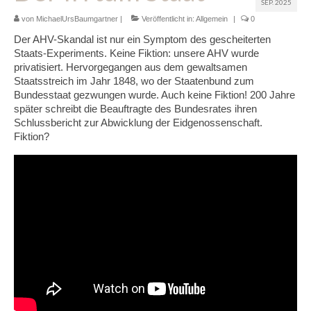
SEP. 2025
Glossar
von
MichaelUrsBaumgartner
|
Veröffentlicht in:
Allgemein
|
0
Der AHV-Skandal ist nur ein Symptom des gescheiterten
Blog
Staats-Experiments. Keine Fiktion: unsere AHV wurde
privatisiert. Hervorgegangen aus dem gewaltsamen
Links
Staatsstreich im Jahr 1848, wo der Staatenbund zum
Bundesstaat gezwungen wurde. Auch keine Fiktion! 200 Jahre
Kontakt
später schreibt die Beauftragte des Bundesrates ihren
Schlussbericht zur Abwicklung der Eidgenossenschaft.
Fiktion?