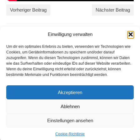
Vorheriger Beitrag
Nächster Beitrag
Einwilligung verwalten
Um dir ein optimales Erlebnis zu bieten, verwenden wir Technologien wie
Cookies, um Geräteinformationen zu speichern und/oder darauf
zuzugreifen. Wenn du diesen Technologien zustimmst, können wir Daten
wie das Surfverhalten oder eindeutige IDs auf dieser Website verarbeiten.
Wenn du deine Einwilligung nicht erteilst oder zurückziehst, können
bestimmte Merkmale und Funktionen beeinträchtigt werden.
Impressum
Akzeptieren
Michael Urs Baumgartner
Der Entwickler
Ablehnen
bei Bern – Schweiz
info(at)derentwickler.ch
Einstellungen ansehen
© Michael Baumgartner 2026
Cookie-Richtlinie