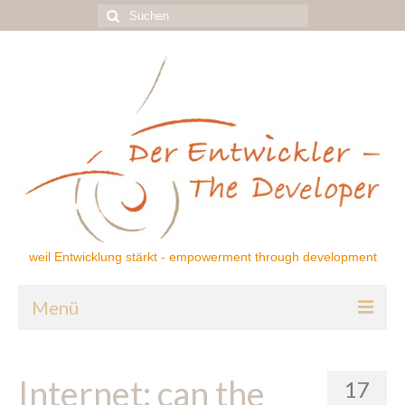
Suchen
nach:
weil Entwicklung stärkt - empowerment through development
Menü
Home
Internet: can the
17
Über mich