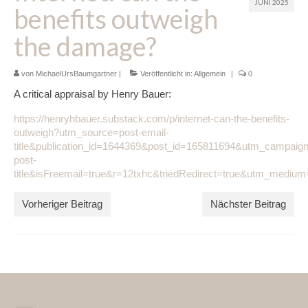
JUNI 2025
benefits outweigh
Glossar
the damage?
Blog
von
Links
MichaelUrsBaumgartner
|
Veröffentlicht in:
Allgemein
|
0
A critical appraisal by Henry Bauer:
Kontakt
https://henryhbauer.substack.com/p/internet-can-the-benefits-
outweigh?utm_source=post-email-
title&publication_id=1644369&post_id=165811694&utm_campaign
post-
title&isFreemail=true&r=12txhc&triedRedirect=true&utm_medium
Vorheriger Beitrag
Nächster Beitrag