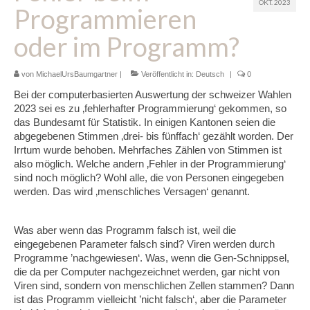
OKT. 2023
Programmieren
Glossar
oder im Programm?
Blog
von
Links
MichaelUrsBaumgartner
|
Veröffentlicht in:
Deutsch
|
0
Bei der computerbasierten Auswertung der schweizer Wahlen
Kontakt
2023 sei es zu ‚fehlerhafter Programmierung‘ gekommen, so
das Bundesamt für Statistik. In einigen Kantonen seien die
abgegebenen Stimmen ‚drei- bis fünffach‘ gezählt worden. Der
Irrtum wurde behoben. Mehrfaches Zählen von Stimmen ist
also möglich. Welche andern ‚Fehler in der Programmierung‘
sind noch möglich? Wohl alle, die von Personen eingegeben
werden. Das wird ‚menschliches Versagen‘ genannt.
Was aber wenn das Programm falsch ist, weil die
eingegebenen Parameter falsch sind? Viren werden durch
Programme ’nachgewiesen‘. Was, wenn die Gen-Schnippsel,
die da per Computer nachgezeichnet werden, gar nicht von
Viren sind, sondern von menschlichen Zellen stammen? Dann
ist das Programm vielleicht ’nicht falsch‘, aber die Parameter