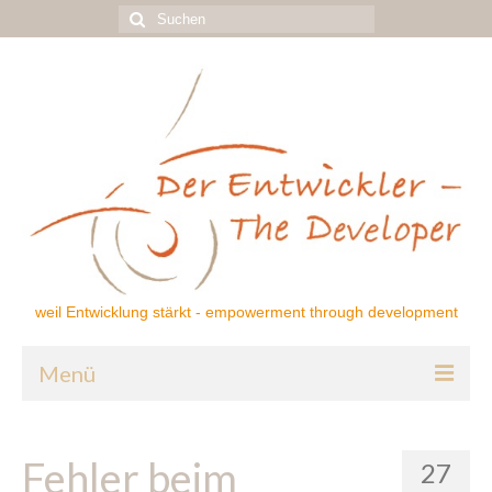
Suchen
nach:
weil Entwicklung stärkt - empowerment through development
Menü
Home
Fehler beim
27
Über mich