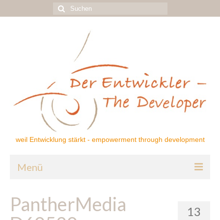
Suchen
nach:
weil Entwicklung stärkt - empowerment through development
Menü
Home
PantherMedia
13
Über mich