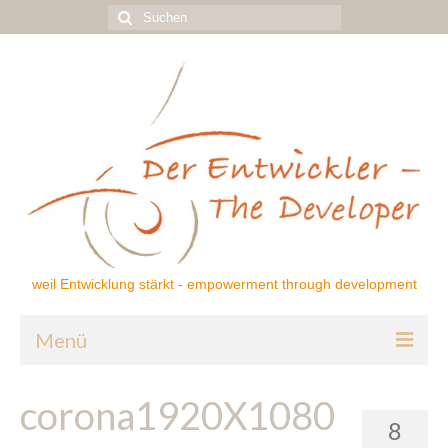
Suchen
nach:
weil Entwicklung stärkt - empowerment through development
Menü
Home
corona1920X1080
8
Über mich