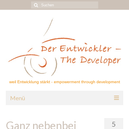
Suchen
nach:
weil Entwicklung stärkt - empowerment through development
Menü
Home
Ganz nebenbei
5
Über mich