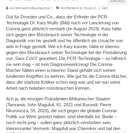
JUNI 2021
Glossar
von
MichaelUrsBaumgartner
|
Veröffentlicht in:
Deutsch
|
0
Gut für Drosden und Co., dass der Erfinder der PCR-
Blog
Technologie Dr. Kary Mullis (Bild) noch vor Lancierung von
Corona ganz plötzlich verstarb (im August 2019). Kary hatte
Links
sich gegen den Missbrauch seiner Technologie in der
Diagnostik von hiv gestellt und hiv öffentlich als Ursache von
Kontakt
aids in Frage gestellt. Wie ich Kary kannte, hätte er ebenso
gegen den Missbrauch seiner Technologie bei der Postulierung
von ‚Sars-CoV2‘ gewettert. Die PCR-Technologie – so hilfreich
sie sein mag – ist kein Diagnosewerkzeug! Die Corona-
Macher hätten einen schweren Stand gehabt sich seinen
fundierten Angriffen zu wehren. Wie gut für die Corona-Macher,
dass der stärkste Kritiker schon weg war und sie nun seine
Arbeit nach belieben missbrauchen können.
Ach ja, die einzigen Präsidenten Afrikanischer Staaten
(Tansania: John Magufuli, 61, 2021 und Burundi: Pierre
Nkurunziza, 55, 2020), die sich gegen die globale Corona-
Politik zur Wehr gesetzt haben, sind ebenfalls tot. Beide –
noch recht jung – sollen ganz plötzlich verstorben sein.
Interessanter Vermerk: Magufuli war Chemiker und hat den