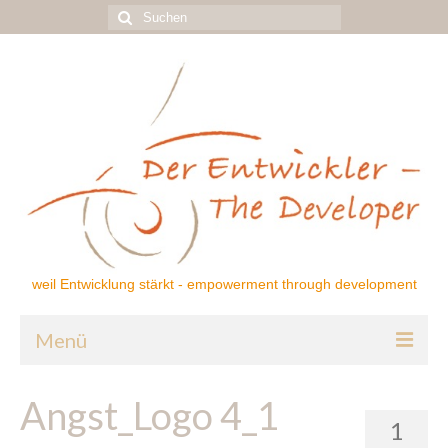
Suchen
nach:
weil Entwicklung stärkt - empowerment through development
Menü
Home
Angst_Logo 4_1
1
Über mich