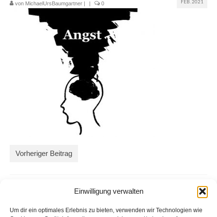
FEB. 2021
von
MichaelUrsBaumgartner
|
|
0
Glossar
Blog
Links
Kontakt
Vorheriger Beitrag
Einwilligung verwalten
Um dir ein optimales Erlebnis zu bieten, verwenden wir Technologien wie