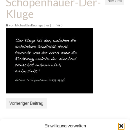
Schopenhauer-Der-
NOV. 2020
Glossar
Kluge
Blog
von
MichaelUrsBaumgartner
|
|
0
Links
Kontakt
Vorheriger Beitrag
Einwilligung verwalten