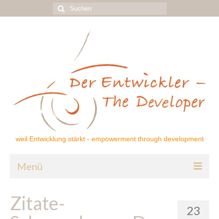
Suchen
nach:
weil Entwicklung stärkt - empowerment through development
Menü
Home
Zitate-
23
Über mich