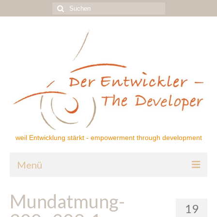
Suchen
nach:
weil Entwicklung stärkt - empowerment through development
Menü
Home
Mundatmung-
19
Über mich