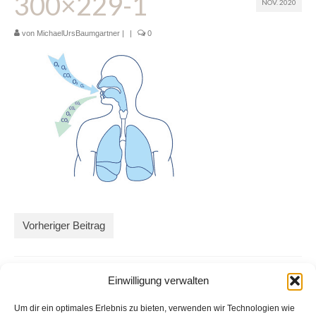
300×229-1
NOV. 2020
Glossar
von
MichaelUrsBaumgartner
|
|
0
Blog
Links
Kontakt
Vorheriger Beitrag
Einwilligung verwalten
Um dir ein optimales Erlebnis zu bieten, verwenden wir Technologien wie