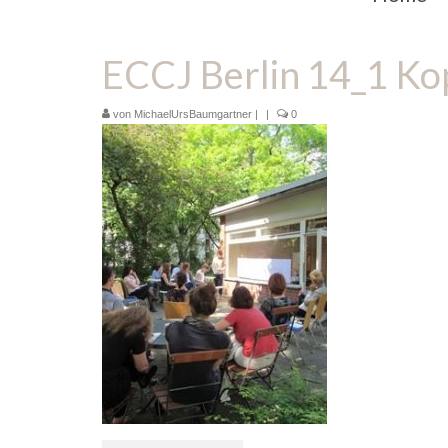
ECCJ Berlin 14_1 Ko
von
MichaelUrsBaumgartner
|
|
0