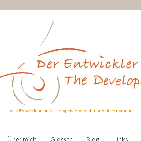
weil Entwicklung stärkt - empowerment through development
Über mich
Glossar
Blog
Links